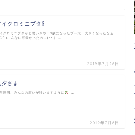
マイクロミニブタ⁉︎
イクロミニブタかと思いきや！3歳になったプー太、大きくなったなぁ
^◇^;)こんなに可愛かったのに(･･;) …
2019年7月26日
七夕さま
年恒例、みんなの願いが叶いますように
…
2019年7月6日