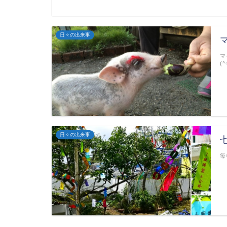
日々の出来事
マ
(
日々の出来事
毎