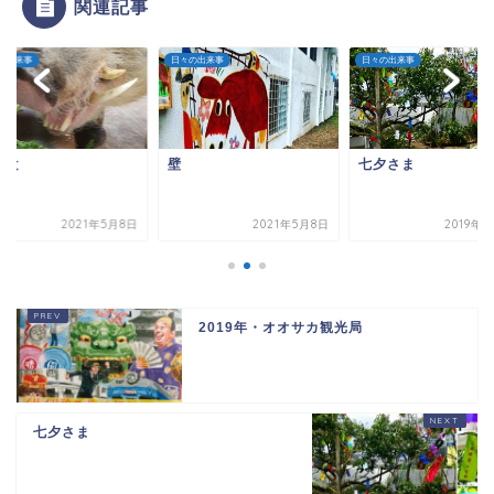
関連記事
の出来事
日々の出来事
日々の出来事
ー太
壁
七夕さま
2021年5月8日
2021年5月8日
2019年
2019年・オオサカ観光局
七夕さま