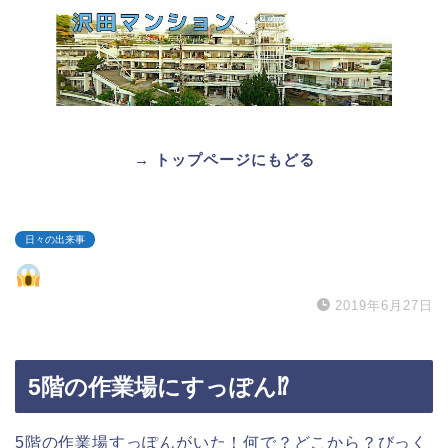
→ トップページにもどる
日々の出来事
2019年6月27日
5階の作業場にすっぽん⁉︎
5階の作業場すっぽんがいた！何で？どこから？びっく